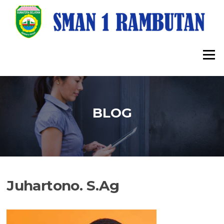
Lompat
ke
konten
Menu
BLOG
Juhartono. S.Ag