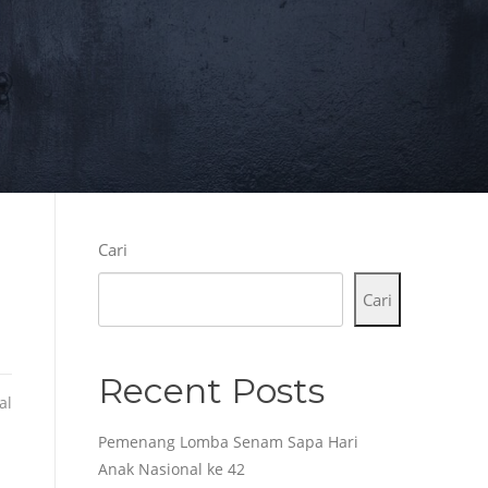
Cari
Cari
Recent Posts
al
Pemenang Lomba Senam Sapa Hari
Anak Nasional ke 42