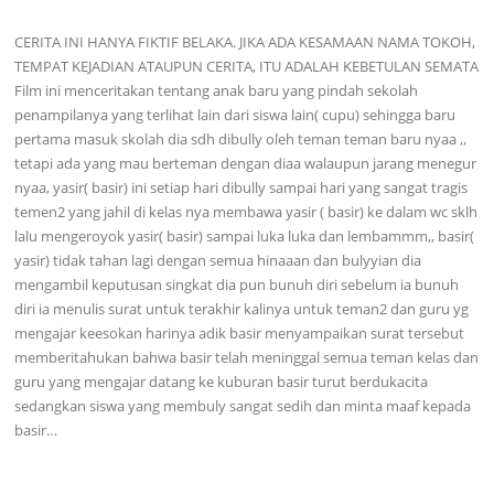
CERITA INI HANYA FIKTIF BELAKA. JIKA ADA KESAMAAN NAMA TOKOH,
TEMPAT KEJADIAN ATAUPUN CERITA, ITU ADALAH KEBETULAN SEMATA
Film ini menceritakan tentang anak baru yang pindah sekolah
penampilanya yang terlihat lain dari siswa lain( cupu) sehingga baru
pertama masuk skolah dia sdh dibully oleh teman teman baru nyaa ,,
tetapi ada yang mau berteman dengan diaa walaupun jarang menegur
nyaa, yasir( basir) ini setiap hari dibully sampai hari yang sangat tragis
temen2 yang jahil di kelas nya membawa yasir ( basir) ke dalam wc sklh
lalu mengeroyok yasir( basir) sampai luka luka dan lembammm,, basir(
yasir) tidak tahan lagi dengan semua hinaaan dan bulyyian dia
mengambil keputusan singkat dia pun bunuh diri sebelum ia bunuh
diri ia menulis surat untuk terakhir kalinya untuk teman2 dan guru yg
mengajar keesokan harinya adik basir menyampaikan surat tersebut
memberitahukan bahwa basir telah meninggal semua teman kelas dan
guru yang mengajar datang ke kuburan basir turut berdukacita
sedangkan siswa yang membuly sangat sedih dan minta maaf kepada
basir…