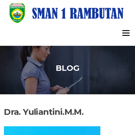
Lompat
ke
konten
Menu
BLOG
Dra. Yuliantini.M.M.