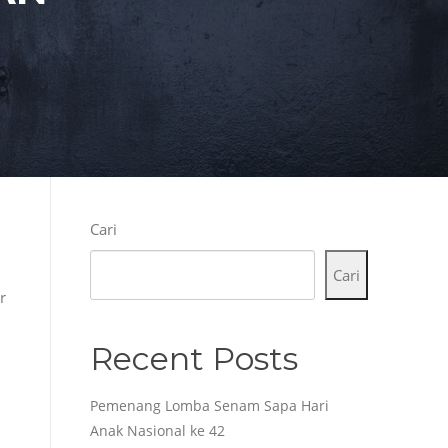
Cari
Cari
r
Recent Posts
Pemenang Lomba Senam Sapa Hari
Anak Nasional ke 42