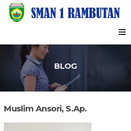
Lompat
ke
konten
Menu
BLOG
Muslim Ansori, S.Ap.