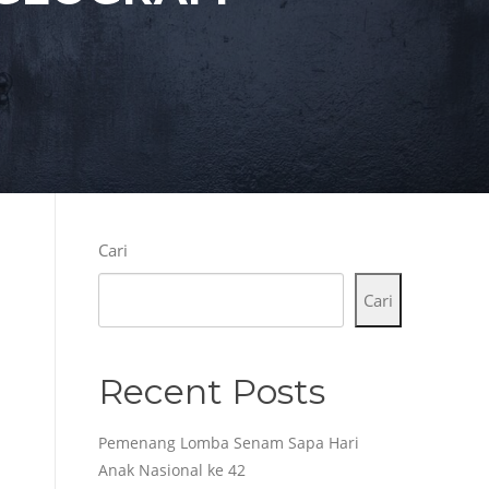
Cari
Cari
Recent Posts
Pemenang Lomba Senam Sapa Hari
Anak Nasional ke 42