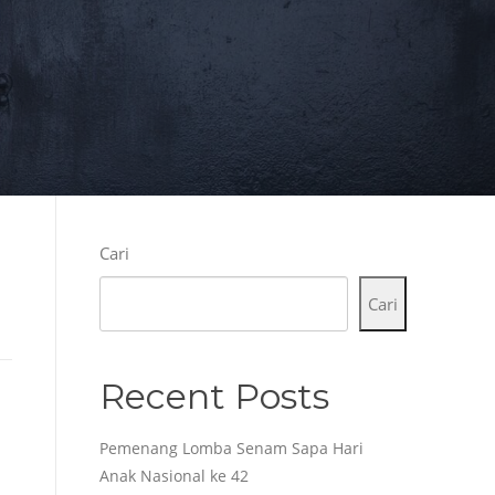
Cari
Cari
Recent Posts
Pemenang Lomba Senam Sapa Hari
Anak Nasional ke 42