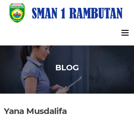
Lompat
ke
konten
Menu
BLOG
Yana Musdalifa