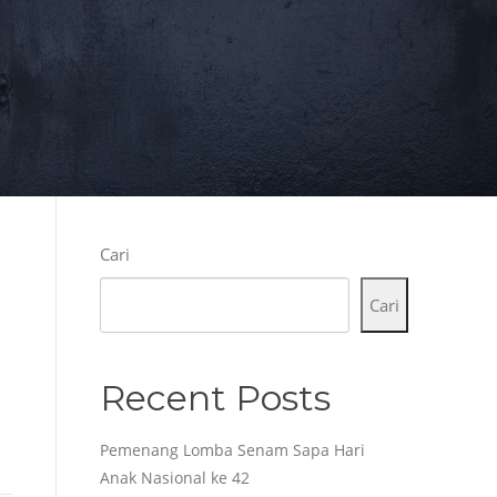
Cari
Cari
Recent Posts
Pemenang Lomba Senam Sapa Hari
Anak Nasional ke 42